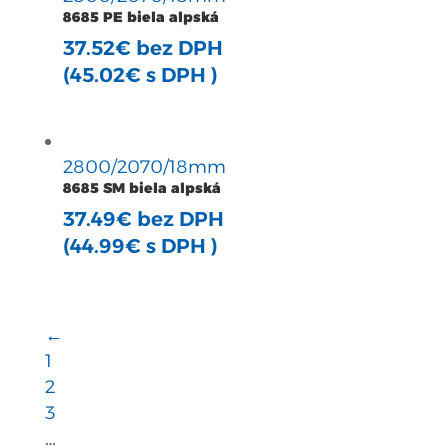
8685 PE biela alpská
37.52
€
bez DPH
(
45.02
€
s DPH )
2800/2070/18mm
8685 SM biela alpská
37.49
€
bez DPH
(
44.99
€
s DPH )
←
1
2
3
…