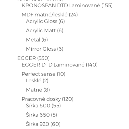
produktov
155
KRONOSPAN DTD Laminované
155
produk
24
MDF matné/lesklé
24
6
produktov
Acrylic Gloss
6
produktov
6
Acrylic Matt
6
produktov
6
Metal
6
produktov
6
Mirror Gloss
6
produktov
330
EGGER
330
produktov
140
EGGER DTD Laminované
140
produktov
10
Perfect sense
10
2
produktov
Lesklé
2
produkty
8
Matné
8
produktov
120
Pracovné dosky
120
55
produktov
Šírka 600
55
produktov
5
Šírka 650
5
produktov
60
Šírka 920
60