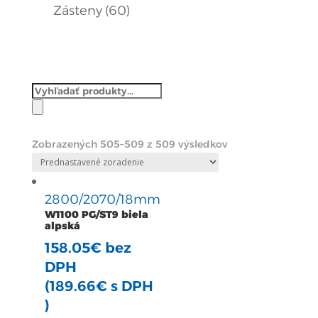
produktov
60
Zásteny
60
produktov
Products
search
Zobrazených 505–509 z 509 výsledkov
2800/2070/18mm
W1100 PG/ST9 biela
alpská
158.05
€
bez
DPH
(
189.66
€
s DPH
)