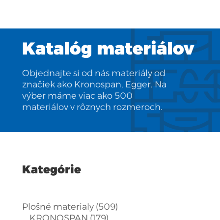
Katalóg materiálov
Objednajte si od nás materiály od
značiek ako Kronospan, Egger. Na
výber máme viac ako 500
materiálov v rôznych rozmeroch.
Kategórie
509
Plošné materialy
509
179
produktov
KRONOSPAN
179