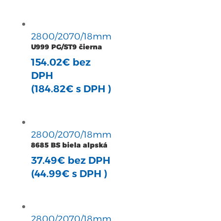
2800/2070/18mm
U999 PG/ST9 čierna
154.02
€
bez
DPH
(
184.82
€
s DPH )
2800/2070/18mm
8685 BS biela alpská
37.49
€
bez DPH
(
44.99
€
s DPH )
2800/2070/18mm