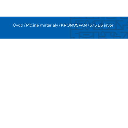
Úvod
/
Plošné materialy
/
KRONOSPAN
/ 375 BS javor