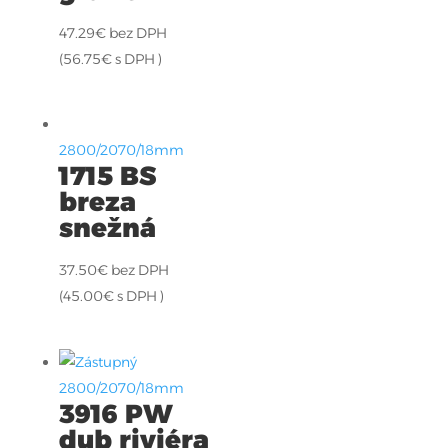
47.29
€
bez DPH
(
56.75
€
s DPH )
2800/2070/18mm
1715 BS
breza
snežná
37.50
€
bez DPH
(
45.00
€
s DPH )
2800/2070/18mm
3916 PW
dub riviéra