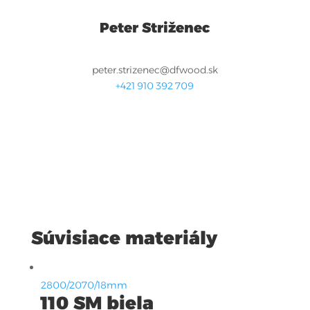
Peter Striženec
peter.strizenec@dfwood.sk
+421 910 392 709
Súvisiace materiály
2800/2070/18mm
110 SM biela