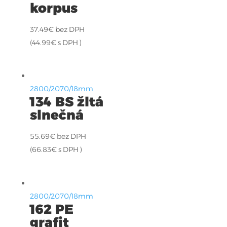
korpus
37.49
€
bez DPH
(
44.99
€
s DPH )
2800/2070/18mm
134 BS žltá
slnečná
55.69
€
bez DPH
(
66.83
€
s DPH )
2800/2070/18mm
162 PE
grafit