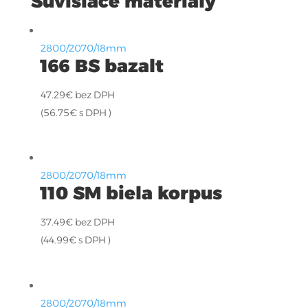
Súvisiace materiály
2800/2070/18mm
166 BS bazalt
47.29
€
bez DPH
(
56.75
€
s DPH )
2800/2070/18mm
110 SM biela korpus
37.49
€
bez DPH
(
44.99
€
s DPH )
2800/2070/18mm