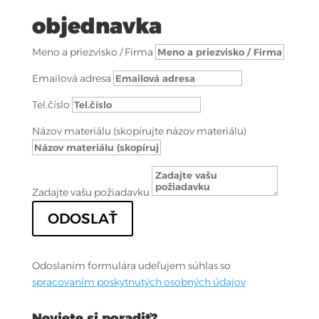
objednavka
Meno a priezvisko / Firma
Emailová adresa
Tel.číslo
Názov materiálu (skopírujte názov materiálu)
Zadajte vašu požiadavku
ODOSLAŤ
Odoslaním formulára udeľujem súhlas so
spracovaním poskytnutých osobných údajov
Neviete si poradiť?