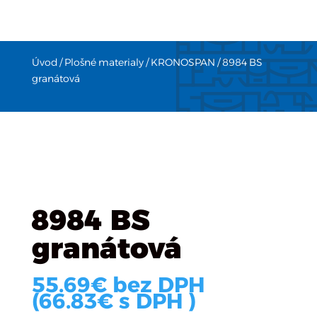
Úvod
/
Plošné materialy
/
KRONOSPAN
/ 8984 BS
granátová
8984 BS
granátová
55.69
€
bez DPH
(
66.83
€
s DPH )