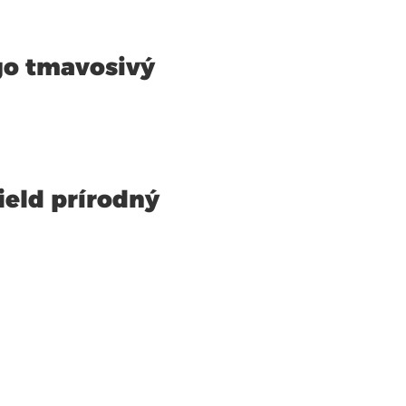
go tmavosivý
ield prírodný