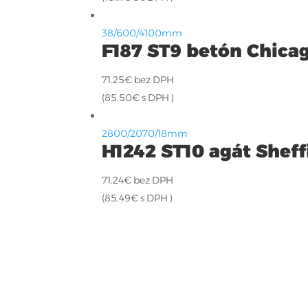
38/600/4100mm
F187 ST9 betón Chica
71.25
€
bez DPH
(
85.50
€
s DPH )
2800/2070/18mm
H1242 ST10 agát Sheff
71.24
€
bez DPH
(
85.49
€
s DPH )