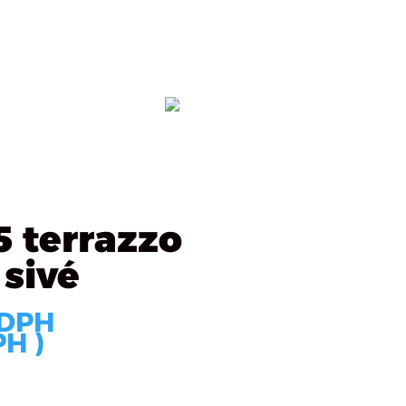
ealizácie
Kontakt
OBJEDNÁVKA
5 terrazzo
 sivé
 DPH
H )