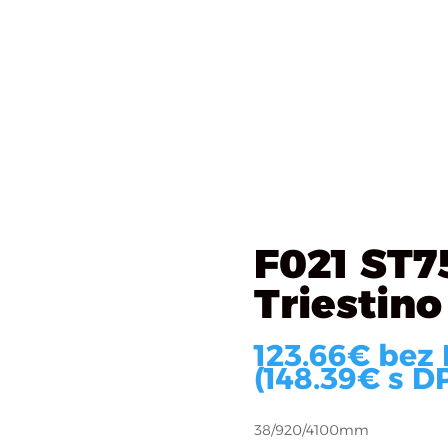
Katalóg materiálov
Čo robíme
O firme
R
sky
/
Šírka 920
/ F021 ST75
F021 ST7
Triestino
123.66
€
bez
(
148.39
€
s DP
38/920/4100mm