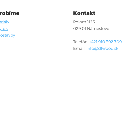
 robíme
Kontakt
riály
Polom 1125
ytok
029 01 Námestovo
ostavby
Telefón:
+421 910 392 709
Email:
info@dfwood.sk