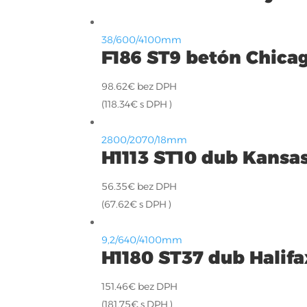
38/600/4100mm
F186 ST9 betón Chicag
98.62
€
bez DPH
(
118.34
€
s DPH )
2800/2070/18mm
H1113 ST10 dub Kansa
56.35
€
bez DPH
(
67.62
€
s DPH )
9,2/640/4100mm
H1180 ST37 dub Halifa
151.46
€
bez DPH
(
181.75
€
s DPH )