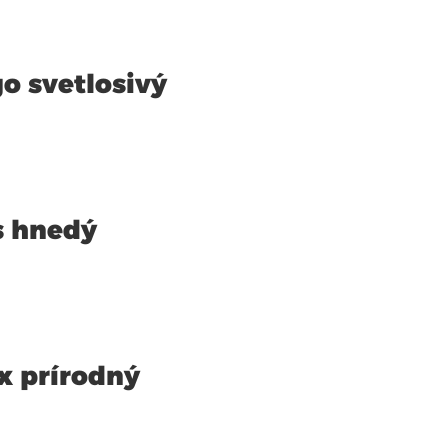
o svetlosivý
s hnedý
x prírodný