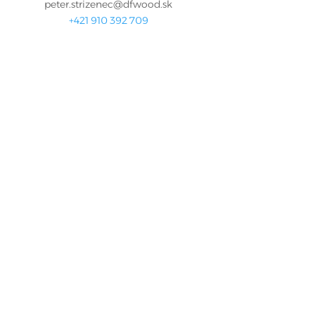
peter.strizenec@dfwood.sk
+421 910 392 709