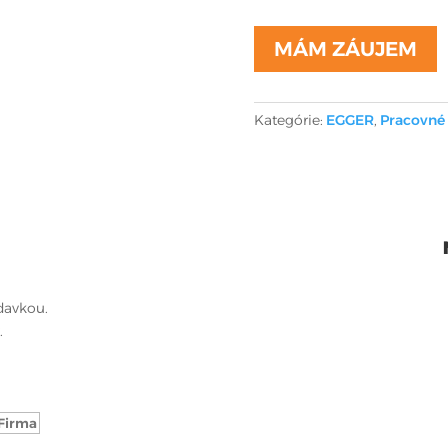
MÁM ZÁUJEM
Kategórie:
EGGER
,
Pracovné
davkou.
.