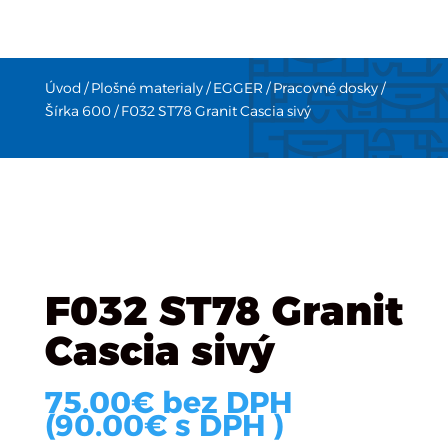
Úvod
/
Plošné materialy
/
EGGER
/
Pracovné dosky
/
Šírka 600
/ F032 ST78 Granit Cascia sivý
F032 ST78 Granit
Cascia sivý
75.00
€
bez DPH
(
90.00
€
s DPH )