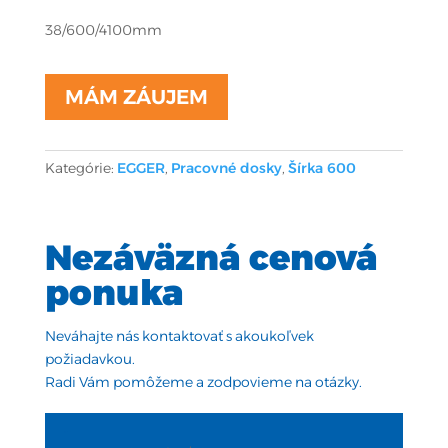
38/600/4100mm
MÁM ZÁUJEM
Kategórie:
EGGER
,
Pracovné dosky
,
Šírka 600
Nezáväzná cenová
ponuka
Neváhajte nás kontaktovať s akoukoľvek
požiadavkou.
Radi Vám pomôžeme a zodpovieme na otázky.
objednavka