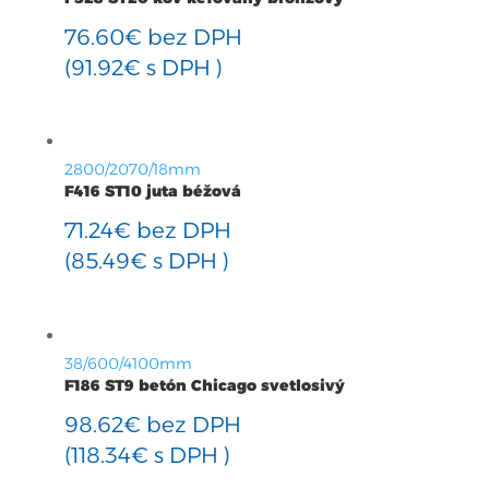
76.60
€
bez DPH
(
91.92
€
s DPH )
2800/2070/18mm
F416 ST10 juta béžová
71.24
€
bez DPH
(
85.49
€
s DPH )
38/600/4100mm
F186 ST9 betón Chicago svetlosivý
98.62
€
bez DPH
(
118.34
€
s DPH )