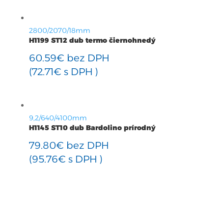
2800/2070/18mm
H1199 ST12 dub termo čiernohnedý
60.59
€
bez DPH
(
72.71
€
s DPH )
9,2/640/4100mm
H1145 ST10 dub Bardolino prírodný
79.80
€
bez DPH
(
95.76
€
s DPH )