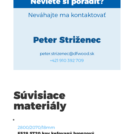
Neviete si poradiť?
Neváhajte ma kontaktovať
Peter Striženec
peter.strizenec@dfwood.sk
+421 910 392 709
Súvisiace
materiály
2800/2070/18mm
F528 ST20 kov kefovaný bronzový