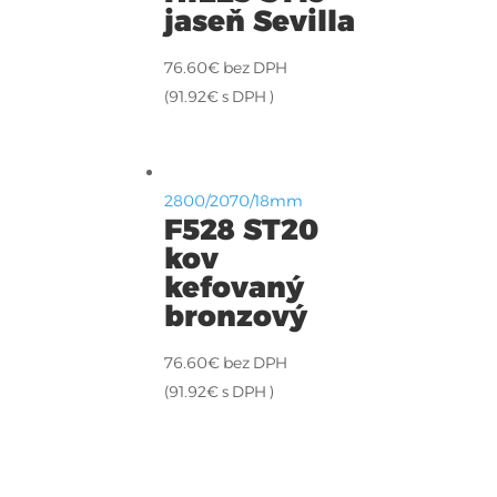
jaseň Sevilla
76.60
€
bez DPH
(
91.92
€
s DPH )
2800/2070/18mm
F528 ST20
kov
kefovaný
bronzový
76.60
€
bez DPH
(
91.92
€
s DPH )