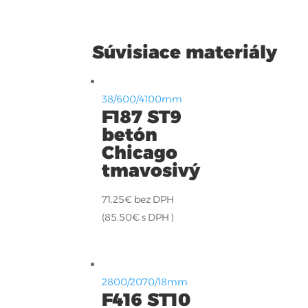
Súvisiace materiály
38/600/4100mm
F187 ST9
betón
Chicago
tmavosivý
71.25
€
bez DPH
(
85.50
€
s DPH )
2800/2070/18mm
F416 ST10