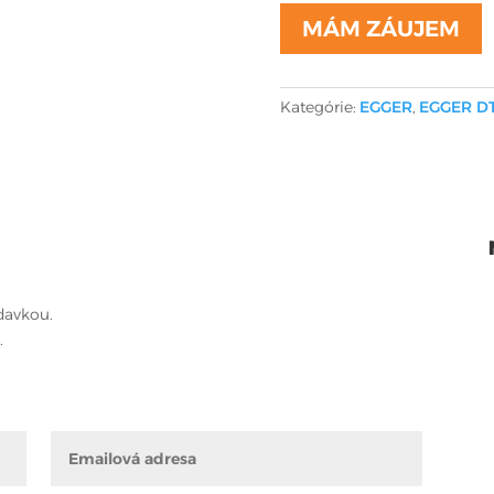
MÁM ZÁUJEM
Kategórie:
EGGER
,
EGGER D
davkou.
.