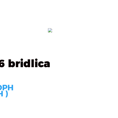
ealizácie
Kontakt
OBJEDNÁVKA
 bridlica
DPH
 )