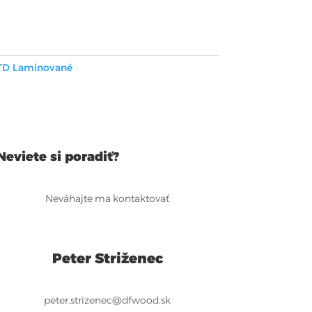
TD Laminované
Neviete si poradiť?
Neváhajte ma kontaktovať
Peter Striženec
peter.strizenec@dfwood.sk