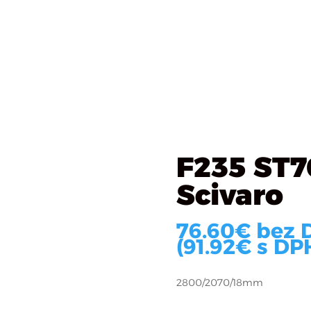
Katalóg materiálov
Čo robíme
O firme
R
idlica Scivaro
F235 ST76
Scivaro
76.60
€
bez 
(
91.92
€
s DPH
2800/2070/18mm