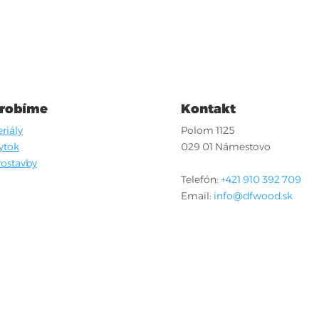
 robíme
Kontakt
riály
Polom 1125
ytok
029 01 Námestovo
ostavby
Telefón:
+421 910 392 709
Email:
info@dfwood.sk