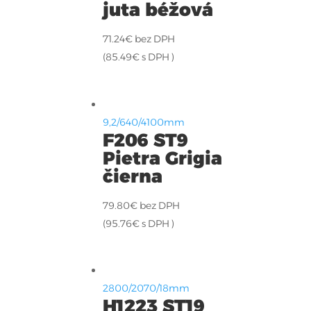
juta béžová
71.24
€
bez DPH
(
85.49
€
s DPH )
9,2/640/4100mm
F206 ST9
Pietra Grigia
čierna
79.80
€
bez DPH
(
95.76
€
s DPH )
2800/2070/18mm
H1223 ST19