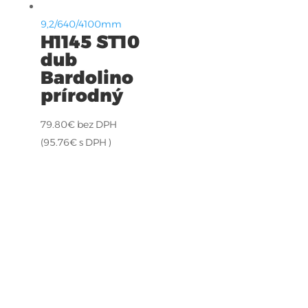
9,2/640/4100mm
H1145 ST10
dub
Bardolino
prírodný
79.80
€
bez DPH
(
95.76
€
s DPH )