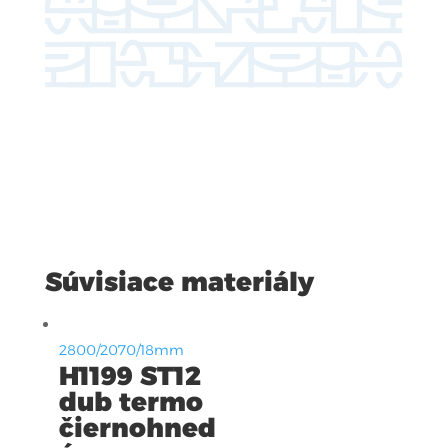
Súvisiace materiály
2800/2070/18mm
H1199 ST12
dub termo
čiernohned