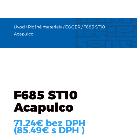
Úvod
/
Plošné materialy
/
EGGER
/ F685 ST10
Acapulco
F685 ST10
Acapulco
71.24
€
bez DPH
(
85.49
€
s DPH )