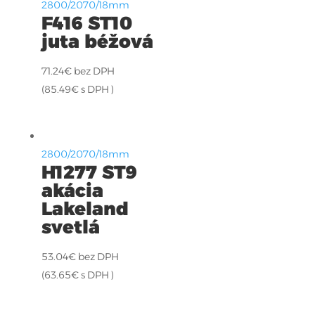
2800/2070/18mm
F416 ST10
juta béžová
71.24
€
bez DPH
(
85.49
€
s DPH )
2800/2070/18mm
H1277 ST9
akácia
Lakeland
svetlá
53.04
€
bez DPH
(
63.65
€
s DPH )