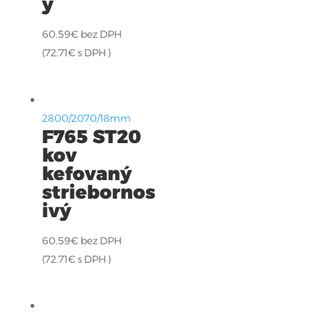
ý
60.59
€
bez DPH
(
72.71
€
s DPH )
2800/2070/18mm
F765 ST20
kov
kefovaný
striebornos
ivý
60.59
€
bez DPH
(
72.71
€
s DPH )