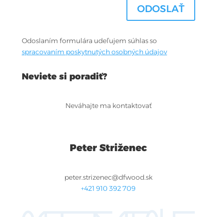
ODOSLAŤ
Odoslaním formulára udeľujem súhlas so
spracovaním poskytnutých osobných údajov
Neviete si poradiť?
Neváhajte ma kontaktovať
Peter Striženec
peter.strizenec@dfwood.sk
+421 910 392 709