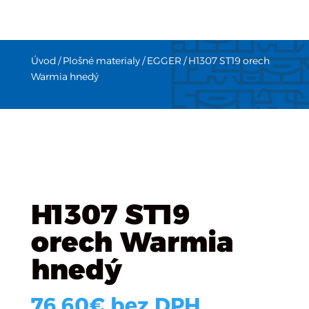
Úvod
/
Plošné materialy
/
EGGER
/ H1307 ST19 orech
Warmia hnedý
H1307 ST19
orech Warmia
hnedý
76.60
€
bez DPH