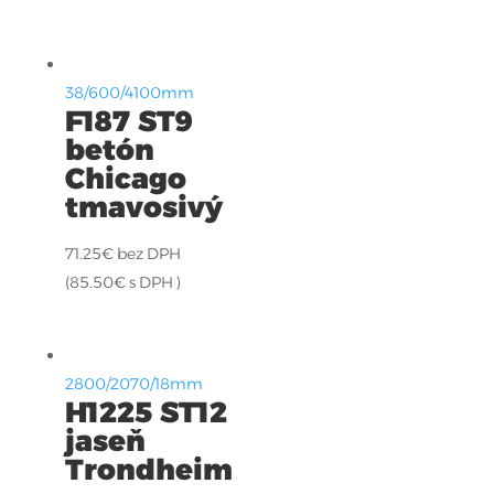
38/600/4100mm
F187 ST9
betón
Chicago
tmavosivý
71.25
€
bez DPH
(
85.50
€
s DPH )
2800/2070/18mm
H1225 ST12
jaseň
Trondheim