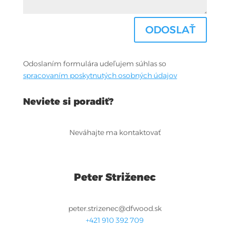
ODOSLAŤ
Odoslaním formulára udeľujem súhlas so
spracovaním poskytnutých osobných údajov
Neviete si poradiť?
Neváhajte ma kontaktovať
Peter Striženec
peter.strizenec@dfwood.sk
+421 910 392 709