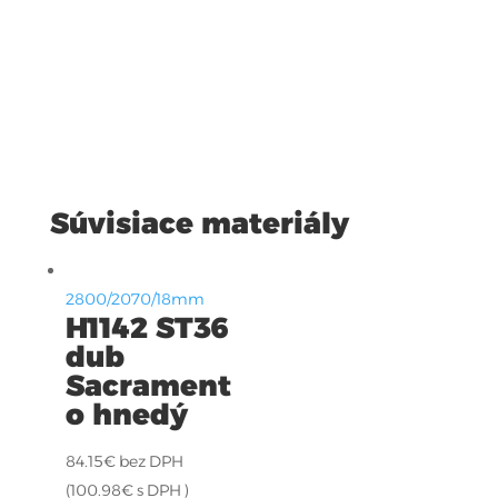
Súvisiace materiály
2800/2070/18mm
H1142 ST36
dub
Sacrament
o hnedý
84.15
€
bez DPH
(
100.98
€
s DPH )