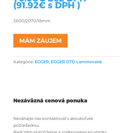
(
91.92
€
s DPH )
2800/2070/18mm
MÁM ZÁUJEM
Kategórie:
EGGER
,
EGGER DTD Laminované
Nezáväzná cenová ponuka
Neváhajte nás kontaktovať s akoukoľvek
požiadavkou.
Radi Vám pomôžeme a zodpovieme na otázky.