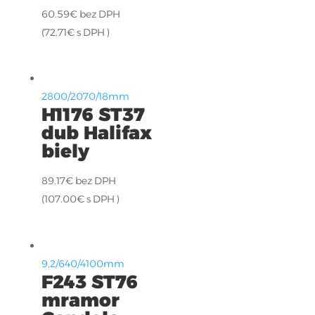
60.59
€
bez DPH
(
72.71
€
s DPH )
2800/2070/18mm
H1176 ST37
dub Halifax
biely
89.17
€
bez DPH
(
107.00
€
s DPH )
9,2/640/4100mm
F243 ST76
mramor