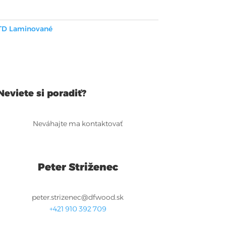
TD Laminované
Neviete si poradiť?
Neváhajte ma kontaktovať
Peter Striženec
peter.strizenec@dfwood.sk
+421 910 392 709