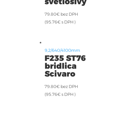
svetlosivý
79.80
€
bez DPH
(
95.76
€
s DPH )
9,2/640/4100mm
F235 ST76
bridlica
Scivaro
79.80
€
bez DPH
(
95.76
€
s DPH )