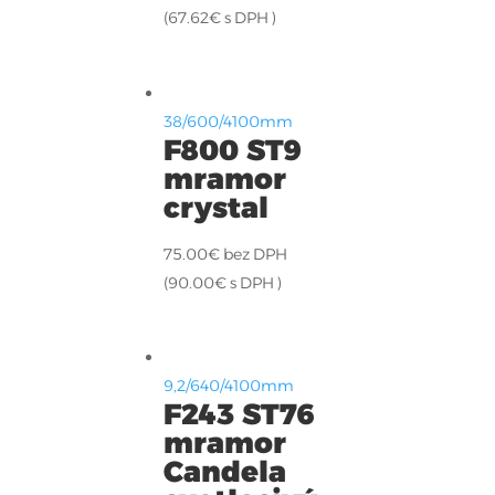
(
67.62
€
s DPH )
38/600/4100mm
F800 ST9
mramor
crystal
75.00
€
bez DPH
(
90.00
€
s DPH )
9,2/640/4100mm
F243 ST76
mramor
Candela