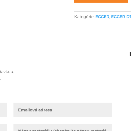
Kategórie:
EGGER
,
EGGER D
davkou.
.