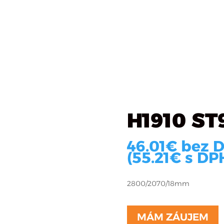
Katalóg materiálov
Čo robíme
O firme
R
uk Willow
H1910 ST
46.01
€
bez 
(
55.21
€
s DPH
2800/2070/18mm
MÁM ZÁUJEM