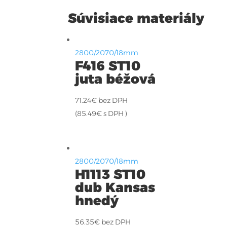
Súvisiace materiály
2800/2070/18mm
F416 ST10
juta béžová
71.24
€
bez DPH
(
85.49
€
s DPH )
2800/2070/18mm
H1113 ST10
dub Kansas
hnedý
56.35
€
bez DPH