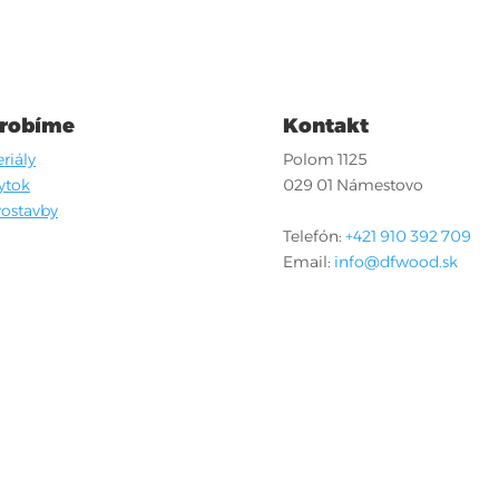
 robíme
Kontakt
riály
Polom 1125
ytok
029 01 Námestovo
ostavby
Telefón:
+421 910 392 709
Email:
info@dfwood.sk