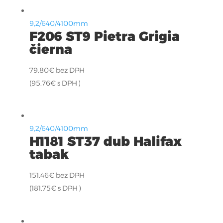
9,2/640/4100mm
F206 ST9 Pietra Grigia
čierna
79.80
€
bez DPH
(
95.76
€
s DPH )
9,2/640/4100mm
H1181 ST37 dub Halifax
tabak
151.46
€
bez DPH
(
181.75
€
s DPH )