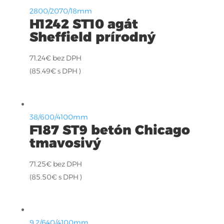
2800/2070/18mm
H1242 ST10 agát
Sheffield prírodný
71.24
€
bez DPH
(
85.49
€
s DPH )
38/600/4100mm
F187 ST9 betón Chicago
tmavosivý
71.25
€
bez DPH
(
85.50
€
s DPH )
9,2/640/4100mm