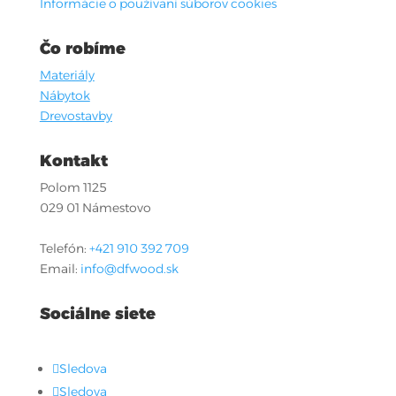
Informácie o používaní súborov cookies
Čo robíme
Materiály
Nábytok
Drevostavby
Kontakt
Polom 1125
029 01 Námestovo
Telefón:
+421 910 392 709
Email:
info@dfwood.sk
Sociálne siete
Sledova
Sledova