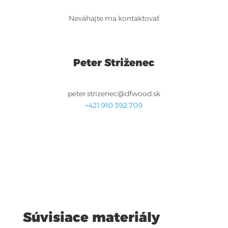
Neváhajte ma kontaktovať
Peter Striženec
peter.strizenec@dfwood.sk
+421 910 392 709
Súvisiace materiály