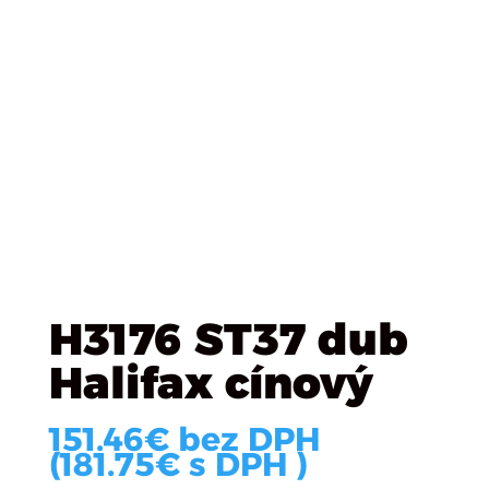
Úvod
/
Plošné materialy
/
EGGER
/ H3176 ST37 dub
Halifax cínový
H3176 ST37 dub
Halifax cínový
151.46
€
bez DPH
(
181.75
€
s DPH )