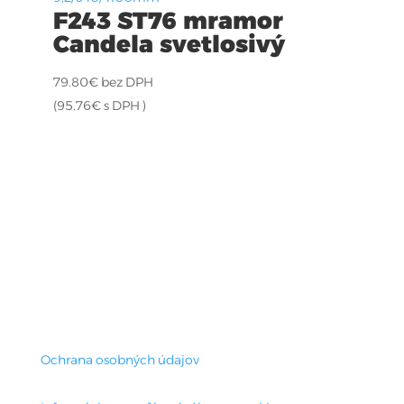
F243 ST76 mramor
Candela svetlosivý
79.80
€
bez DPH
(
95.76
€
s DPH )
Ochrana osobných údajov