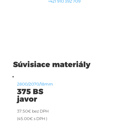
+421 910 392 709
Súvisiace materiály
2800/2070/18mm
375 BS
javor
37.50
€
bez DPH
(
45.00
€
s DPH )