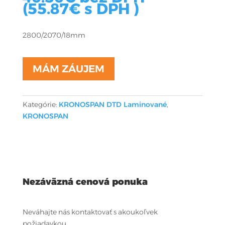
(
55.87
€
s DPH )
2800/2070/18mm
MÁM ZÁUJEM
Kategórie:
KRONOSPAN DTD Laminované
,
KRONOSPAN
Nezáväzná cenová ponuka
Neváhajte nás kontaktovať s akoukoľvek
požiadavkou.