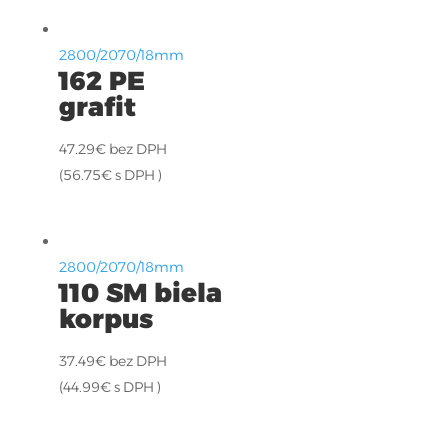
2800/2070/18mm
162 PE
grafit
47.29
€
bez DPH
(
56.75
€
s DPH )
2800/2070/18mm
110 SM biela
korpus
37.49
€
bez DPH
(
44.99
€
s DPH )