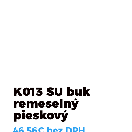
Úvod
/
Plošné materialy
/
KRONOSPAN
/ K013 SU buk
remeselný pieskový
K013 SU buk
remeselný
pieskový
46.56
€
bez DPH