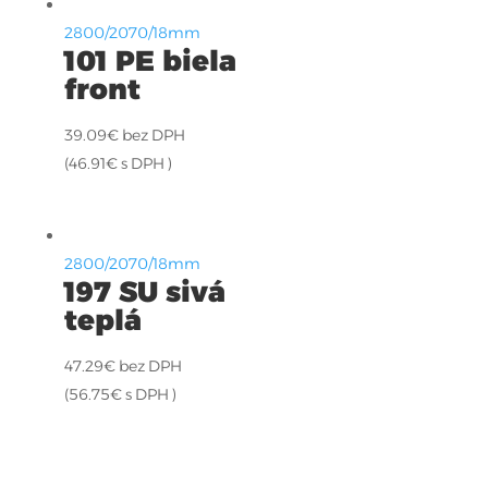
2800/2070/18mm
101 PE biela
front
39.09
€
bez DPH
(
46.91
€
s DPH )
2800/2070/18mm
197 SU sivá
teplá
47.29
€
bez DPH
(
56.75
€
s DPH )