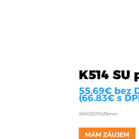
Katalóg materiálov
Čo robíme
O firme
R
SU pôda saharská
K514 SU 
55.69
€
bez 
(
66.83
€
s DP
2800/2070/18mm
MÁM ZÁUJEM