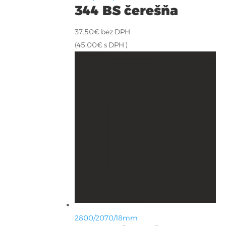
344 BS čerešňa
37.50
€
bez DPH
(
45.00
€
s DPH )
2800/2070/18mm