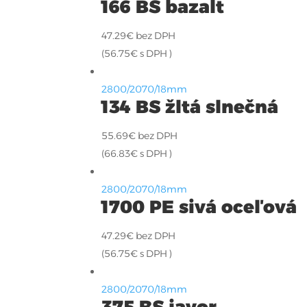
166 BS bazalt
47.29
€
bez DPH
(
56.75
€
s DPH )
2800/2070/18mm
134 BS žltá slnečná
55.69
€
bez DPH
(
66.83
€
s DPH )
2800/2070/18mm
1700 PE sivá oceľová
47.29
€
bez DPH
(
56.75
€
s DPH )
2800/2070/18mm
375 BS javor