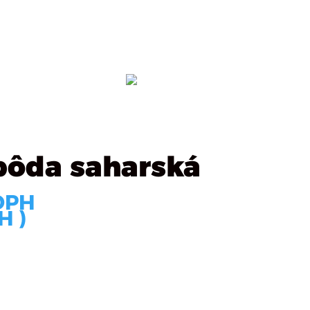
ealizácie
Kontakt
OBJEDNÁVKA
pôda saharská
DPH
H )