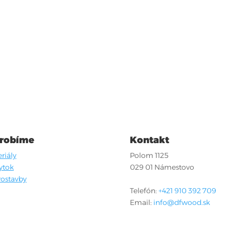
 robíme
Kontakt
riály
Polom 1125
ytok
029 01 Námestovo
ostavby
Telefón:
+421 910 392 709
Email:
info@dfwood.sk