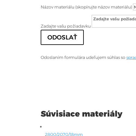
Názov materiálu (skopírujte názov materiálu)
Zadajte vašu požiadavku
ODOSLAŤ
Odoslaním formulára udeľujem súhlas so
spra
Súvisiace materiály
2800/2070/18mm