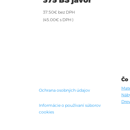
37.50
€
bez DPH
(
45.00
€
s DPH )
Čo
Mate
Ochrana osobných údajov
Náb
Drev
Informácie o používaní súborov
cookies