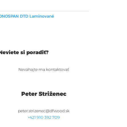
ONOSPAN DTD Laminované
Neviete si poradiť?
Neváhajte ma kontaktovať
Peter Striženec
peter.strizenec@dfwood.sk
+421 910 392 709