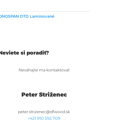
ONOSPAN DTD Laminované
Neviete si poradiť?
Neváhajte ma kontaktovať
Peter Striženec
peter.strizenec@dfwood.sk
+421 910 392 709