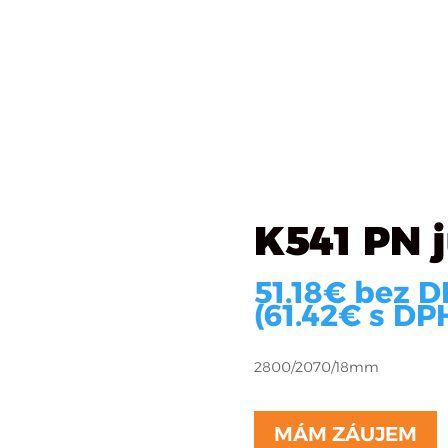
Katalóg materiálov
Čo robíme
O firme
R
N juta svetlá
K541 PN j
51.18
€
bez D
(
61.42
€
s DPH
2800/2070/18mm
MÁM ZÁUJEM