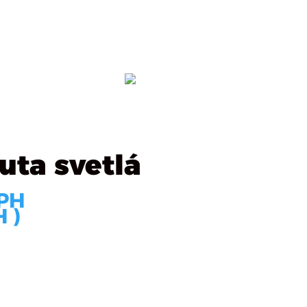
ealizácie
Kontakt
OBJEDNÁVKA
uta svetlá
PH
 )