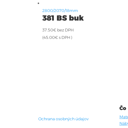
2800/2070/18mm
381 BS buk
37.50
€
bez DPH
(
45.00
€
s DPH )
Čo
Mate
Ochrana osobných údajov
Náb