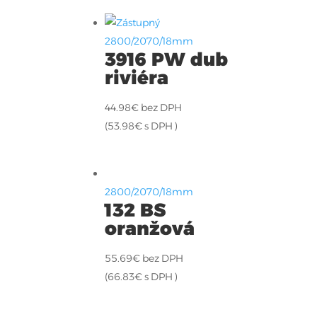
2800/2070/18mm
3916 PW dub
riviéra
44.98
€
bez DPH
(
53.98
€
s DPH )
2800/2070/18mm
132 BS
oranžová
55.69
€
bez DPH
(
66.83
€
s DPH )