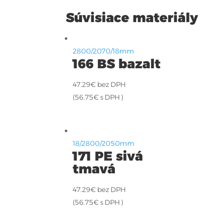
Súvisiace materiály
2800/2070/18mm
166 BS bazalt
47.29
€
bez DPH
(
56.75
€
s DPH )
18/2800/2050mm
171 PE sivá
tmavá
47.29
€
bez DPH
(
56.75
€
s DPH )