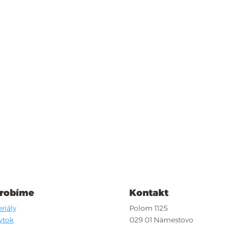
 robíme
Kontakt
riály
Polom 1125
ytok
029 01 Námestovo