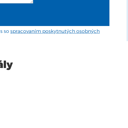
s so
spracovaním poskytnutých osobných
ály