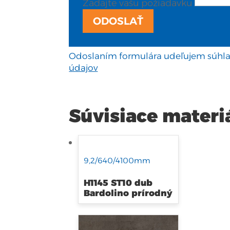
Zadajte vašu požiadavku
ODOSLAŤ
Odoslaním formulára udeľujem súhla
údajov
Súvisiace materi
9,2/640/4100mm
H1145 ST10 dub
Bardolino prírodný