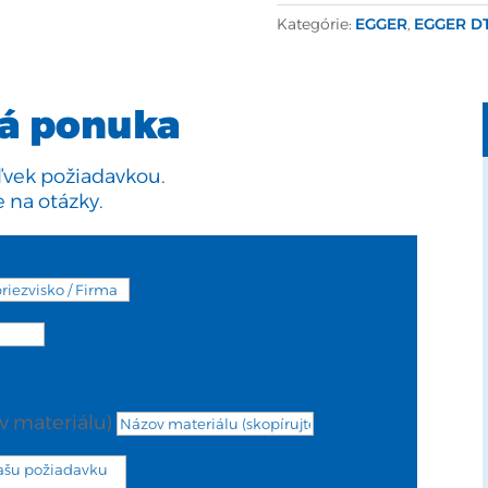
Kategórie:
EGGER
,
EGGER D
á ponuka
ľvek požiadavkou.
na otázky.
v materiálu)