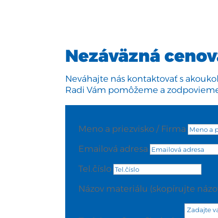
Nezáväzná cenov
Neváhajte nás kontaktovať s akouko
Radi Vám pomôžeme a zodpovieme 
objednavka
Meno a priezvisko / Firma
Emailová adresa
Tel.číslo
Názov materiálu (skopírujte názo