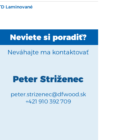
TD Laminované
Neviete si poradiť?
Neváhajte ma kontaktovať
Peter Striženec
peter.strizenec@dfwood.sk
+421 910 392 709