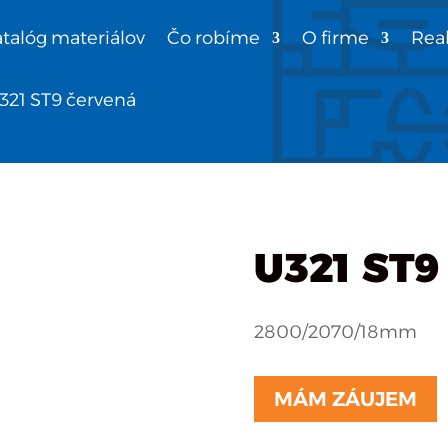
talóg materiálov
Čo robíme
O firme
Real
321 ST9 červená
U321 ST9
2800/2070/18mm
MÁM ZÁUJEM