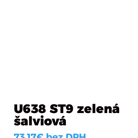
U638 ST9 zelená
šalviová
73.17
€
bez DPH