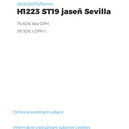
2800/2070/18mm
H1223 ST19 jaseň Sevilla
76.60
€
bez DPH
(
91.92
€
s DPH )
Ochrana osobných údajov
Informácie o používaní súborov cookies