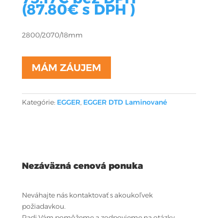
(
87.80
€
s DPH )
2800/2070/18mm
MÁM ZÁUJEM
Kategórie:
EGGER
,
EGGER DTD Laminované
Nezáväzná cenová ponuka
Neváhajte nás kontaktovať s akoukoľvek
požiadavkou.
Radi Vám pomôžeme a zodpovieme na otázky.