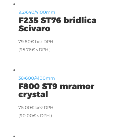
9,2/640/4100mm
F235 ST76 bridlica
Scivaro
79.80
€
bez DPH
(
95.76
€
s DPH )
38/600/4100mm
F800 ST9 mramor
crystal
75.00
€
bez DPH
(
90.00
€
s DPH )