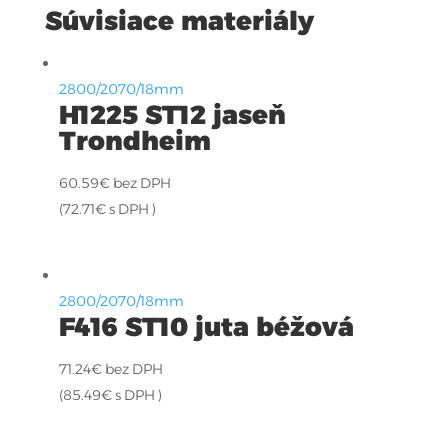
Súvisiace materiály
2800/2070/18mm
H1225 ST12 jaseň
Trondheim
60.59
€
bez DPH
(
72.71
€
s DPH )
2800/2070/18mm
F416 ST10 juta béžová
71.24
€
bez DPH
(
85.49
€
s DPH )