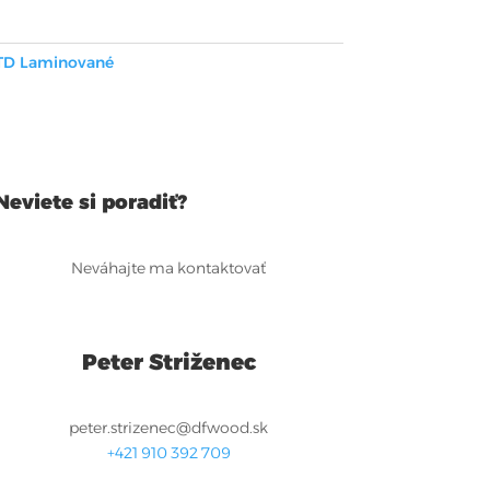
TD Laminované
Neviete si poradiť?
Neváhajte ma kontaktovať
Peter Striženec
peter.strizenec@dfwood.sk
+421 910 392 709