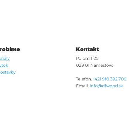
 robíme
Kontakt
riály
Polom 1125
ytok
029 01 Námestovo
ostavby
Telefón:
+421 910 392 709
Email:
info@dfwood.sk