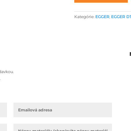
Kategórie:
EGGER
,
EGGER D
davkou.
.