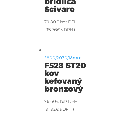
bridlica
Scivaro
79.80
€
bez DPH
(
95.76
€
s DPH )
2800/2070/18mm
F528 ST20
kov
kefovaný
bronzový
76.60
€
bez DPH
(
91.92
€
s DPH )