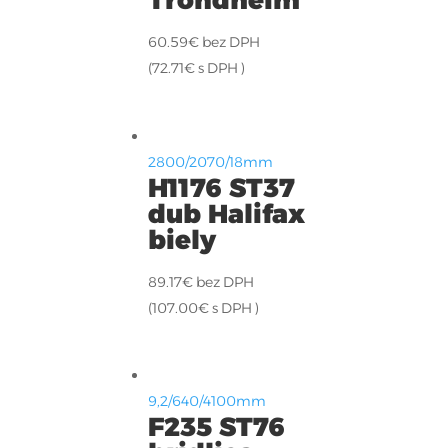
60.59
€
bez DPH
(
72.71
€
s DPH )
2800/2070/18mm
H1176 ST37
dub Halifax
biely
89.17
€
bez DPH
(
107.00
€
s DPH )
9,2/640/4100mm
F235 ST76