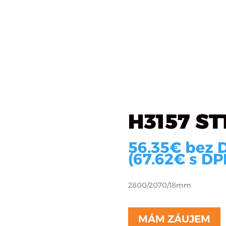
Katalóg materiálov
Čo robíme
O firme
R
dub Vicenza
H3157 ST
56.35
€
bez 
(
67.62
€
s DP
2800/2070/18mm
MÁM ZÁUJEM