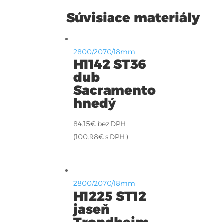
Súvisiace materiály
2800/2070/18mm
H1142 ST36
dub
Sacramento
hnedý
84.15
€
bez DPH
(
100.98
€
s DPH )
2800/2070/18mm
H1225 ST12
jaseň
Trondheim