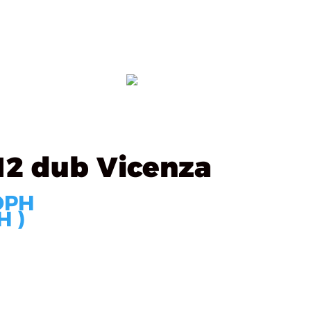
ealizácie
Kontakt
OBJEDNÁVKA
12 dub Vicenza
DPH
H )