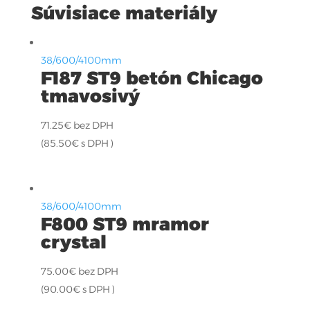
Súvisiace materiály
38/600/4100mm
F187 ST9 betón Chicago
tmavosivý
71.25
€
bez DPH
(
85.50
€
s DPH )
38/600/4100mm
F800 ST9 mramor
crystal
75.00
€
bez DPH
(
90.00
€
s DPH )