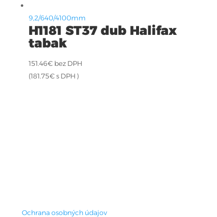
9,2/640/4100mm
H1181 ST37 dub Halifax
tabak
151.46
€
bez DPH
(
181.75
€
s DPH )
Ochrana osobných údajov