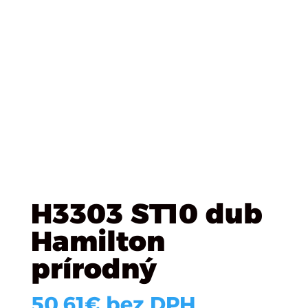
Úvod
/
Plošné materialy
/
EGGER
/ H3303 ST10 dub
Hamilton prírodný
H3303 ST10 dub
Hamilton
prírodný
50.61
€
bez DPH