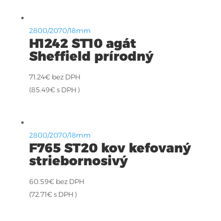
2800/2070/18mm
H1242 ST10 agát
Sheffield prírodný
71.24
€
bez DPH
(
85.49
€
s DPH )
2800/2070/18mm
F765 ST20 kov kefovaný
striebornosivý
60.59
€
bez DPH
(
72.71
€
s DPH )