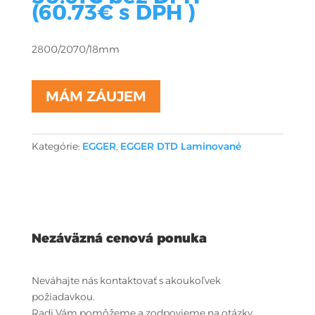
(
60.73
€
s DPH )
2800/2070/18mm
MÁM ZÁUJEM
Kategórie:
EGGER
,
EGGER DTD Laminované
Nezáväzná cenová ponuka
Neváhajte nás kontaktovať s akoukoľvek
požiadavkou.
Radi Vám pomôžeme a zodpovieme na otázky.