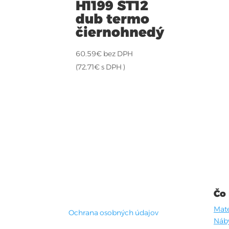
H1199 ST12
dub termo
čiernohnedý
60.59
€
bez DPH
(
72.71
€
s DPH )
Čo
Mate
Ochrana osobných údajov
Náb