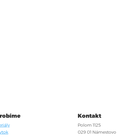
 robíme
Kontakt
riály
Polom 1125
ytok
029 01 Námestovo