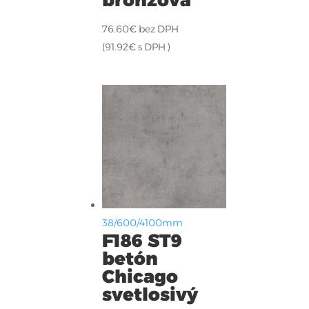
76.60
€
bez DPH
(
91.92
€
s DPH )
38/600/4100mm
F186 ST9
betón
Chicago
svetlosivý