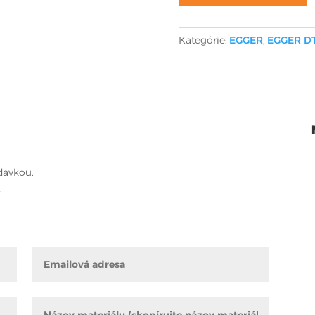
Kategórie:
EGGER
,
EGGER D
davkou.
.