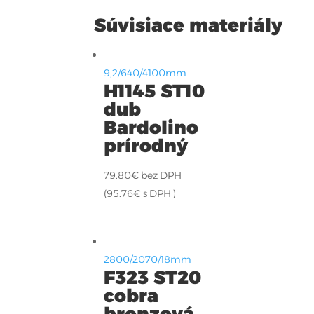
Súvisiace materiály
9,2/640/4100mm
H1145 ST10
dub
Bardolino
prírodný
79.80
€
bez DPH
(
95.76
€
s DPH )
2800/2070/18mm
F323 ST20
cobra
bronzová