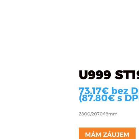
Katalóg materiálov
Čo robíme
O firme
R
ierna
U999 ST1
73.17
€
bez 
(
87.80
€
s DP
2800/2070/18mm
MÁM ZÁUJEM