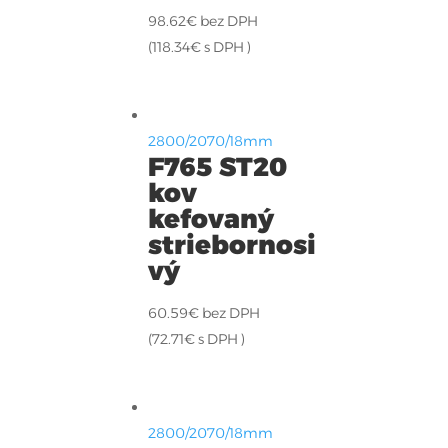
98.62
€
bez DPH
(
118.34
€
s DPH )
2800/2070/18mm
F765 ST20
kov
kefovaný
striebornosi
vý
60.59
€
bez DPH
(
72.71
€
s DPH )
2800/2070/18mm