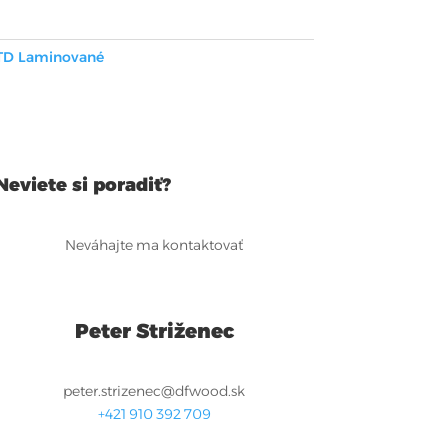
TD Laminované
Neviete si poradiť?
Neváhajte ma kontaktovať
Peter Striženec
peter.strizenec@dfwood.sk
+421 910 392 709