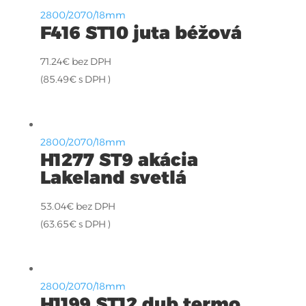
2800/2070/18mm
F416 ST10 juta béžová
71.24
€
bez DPH
(
85.49
€
s DPH )
2800/2070/18mm
H1277 ST9 akácia
Lakeland svetlá
53.04
€
bez DPH
(
63.65
€
s DPH )
2800/2070/18mm
H1199 ST12 dub termo