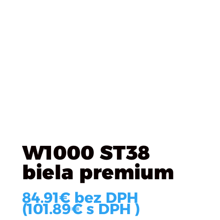
Úvod
/
Plošné materialy
/
EGGER
/ W1000 ST38 biela
premium
W1000 ST38
biela premium
84.91
€
bez DPH
(
101.89
€
s DPH )