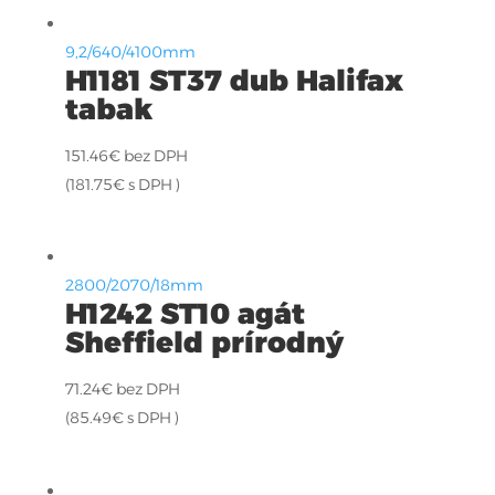
9,2/640/4100mm
H1181 ST37 dub Halifax
tabak
151.46
€
bez DPH
(
181.75
€
s DPH )
2800/2070/18mm
H1242 ST10 agát
Sheffield prírodný
71.24
€
bez DPH
(
85.49
€
s DPH )