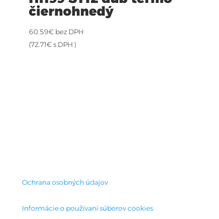
čiernohnedý
60.59
€
bez DPH
(
72.71
€
s DPH )
Ochrana osobných údajov
Informácie o používaní súborov cookies