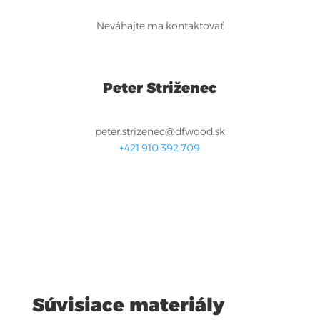
Neváhajte ma kontaktovať
Peter Striženec
peter.strizenec@dfwood.sk
+421 910 392 709
Súvisiace materiály